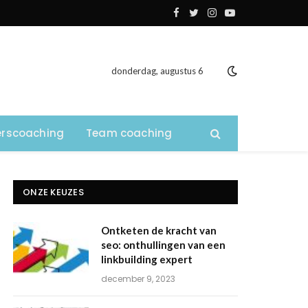
Facebook
Twitter
Instagram
YouTube
donderdag, augustus 6
rscoaching
Team coaching
ONZE KEUZES
Ontketen de kracht van
seo: onthullingen van een
linkbuilding expert
december 9, 2023