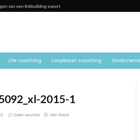
gen van een linkbuilding expert
Life coaching
Loopbaan coaching
Onderneme
5092_xl-2015-1
23
Geen reacties
1 Min Read