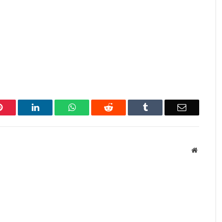
Pinterest
LinkedIn
WhatsApp
Reddit
Tumblr
Email
Website