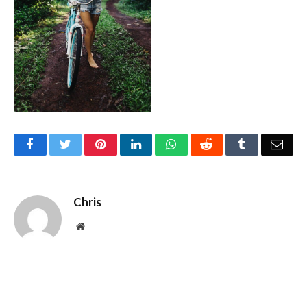
Facebook
Twitter
Pinterest
LinkedIn
WhatsApp
Reddit
Tumblr
Emai
Chris
Website