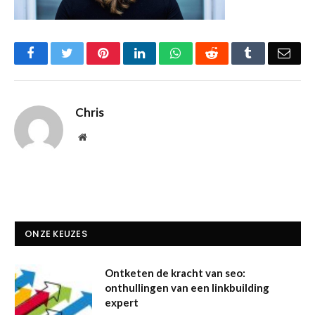
Facebook
Twitter
Pinterest
LinkedIn
WhatsApp
Reddit
Tumblr
Emai
Chris
Website
ONZE KEUZES
Ontketen de kracht van seo:
onthullingen van een linkbuilding
expert